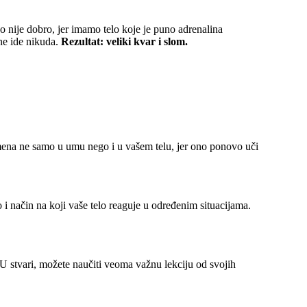
 nije dobro, jer imamo telo koje je puno adrenalina
 ne ide nikuda.
Rezultat: veliki kvar i slom.
omena ne samo u umu nego i u vašem telu, jer ono ponovo uči
o i način na koji vaše telo reaguje u određenim situacijama.
 U stvari, možete naučiti veoma važnu lekciju od svojih