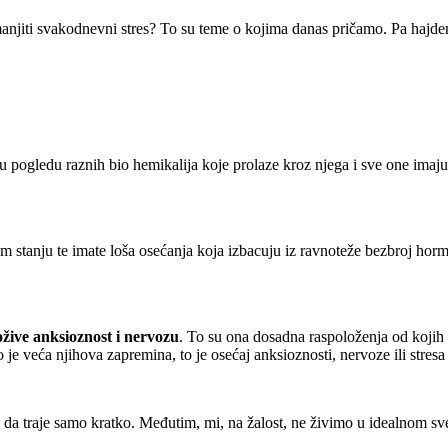
manjiti svakodnevni stres? To su teme o kojima danas pričamo. Pa hajd
že u pogledu raznih bio hemikalija koje prolaze kroz njega i sve one ima
nom stanju te imate loša osećanja koja izbacuju iz ravnoteže bezbroj horm
ožive anksioznost i nervozu
. To su ona dosadna raspoloženja od kojih
 veća njihova zapremina, to je osećaj anksioznosti, nervoze ili stresa 
 da traje samo kratko. Međutim, mi, na žalost, ne živimo u idealnom sv