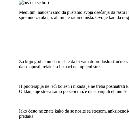
Međutim, naučeni smo da puštamo svoja osećanja da rastu i n
spremno za akciju, ali mi ne radimo ništa. Ovo je kao da nog
Za koju god temu da mislite da bi vam dobrodošlo stručno s
da se opusti, relaksira i izbaci nakupljeni stres.
Hipnoterapija ne leči bolesti i nikada je ne treba posmatrat
Otklanjanje stresa samo po sebi može da smanji ili eliminiše
Iako često ne znate kako da se nosite sa stresom, anksioznoš
predaka.