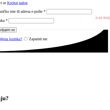
vi se
Kreiraj nalog
Obavezno
ničko ime ili adresa e-pošte
*
0.00
RS
Obavezno
nka
*
avljujem se
ljena lozinka?
Zapamti me
nju?