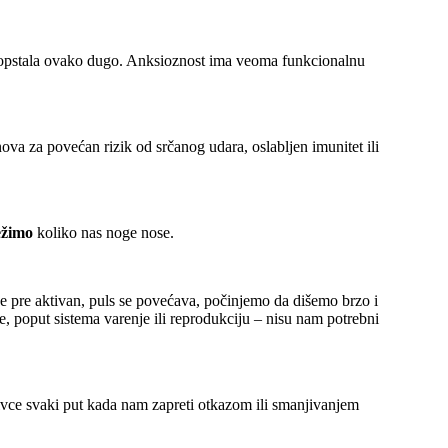
i opstala ovako dugo. Anksioznost ima veoma funkcionalnu
va za povećan rizik od srčanog udara, oslabljen imunitet ili
ežimo
koliko nas noge nose.
je pre aktivan, puls se povećava, počinjemo da dišemo brzo i
se, poput sistema varenje ili reprodukciju – nisu nam potrebni
vce svaki put kada nam zapreti otkazom ili smanjivanjem