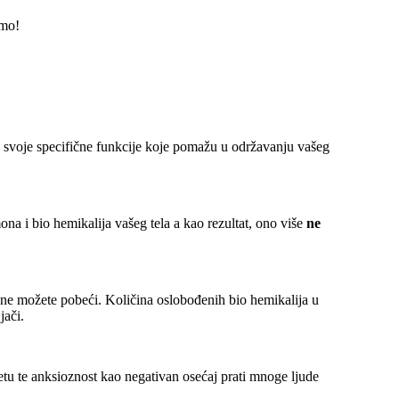
emo!
ju svoje specifične funkcije koje pomažu u održavanju vašeg
ona i bio hemikalija vašeg tela a kao rezultat, ono više
ne
 ne možete pobeći. Količina oslobođenih bio hemikalija u
jači.
etu te anksioznost kao negativan osećaj prati mnoge ljude