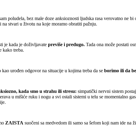
 sam poludela, bez male doze anksioznosti ljudska rasa verovatno ne b
na stvari u životu na koje moramo obratiti pažnju.
ti je kada je doživljavate
previše i predugo.
Tada ona može postati osno
e kako treba.
to kao urođen odgovor na situacije u kojima treba da se
borimo ili da b
siozno, kada smo u strahu ili stresu:
simpatički nervni sistem posta
merava u mišiće ruku i nogu a svi ostali sistemi u telu se momentalno ga
je.
smo
ZAISTA
suočeni sa medvedom ili samo sa šefom koji nam ide na ži