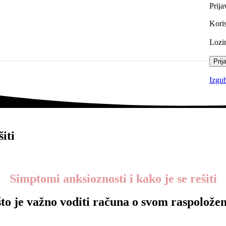
Prija
Koris
Lozi
Prij
Izgub
iti
Simptomi anksioznosti i kako je se rešiti
to je važno voditi računa o svom raspolože