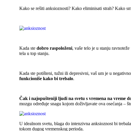
Kako se rešiti anksioznosti? Kako eliminisati strah? Kako s
Kada ste
dobro raspoloženi
, vaše telo je u stanju ravnote
tela u top stanju.
Kada ste potišteni, tužni ili depresivni, vaš um je u negativ
funkcioniše kako bi trebalo
.
Čak i najopušteniji ljudi na svetu s vremena na vreme d
mozgu određuje snagu kojom doživljavate ova osećanja – što je
U idealnom svetu, blaga do intenzivna anksioznost bi trebala
tokom dugog vremenskog perioda.