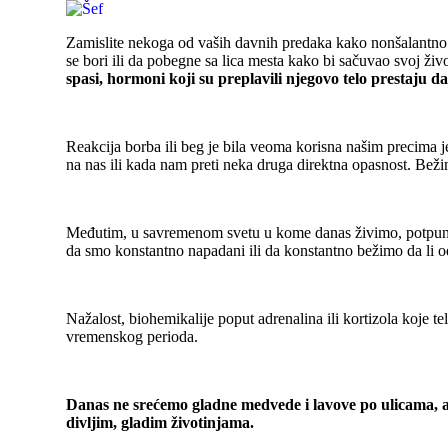
Zamislite nekoga od vaših davnih predaka kako nonšalantno 
se bori ili da pobegne sa lica mesta kako bi sačuvao svoj ži
spasi, hormoni koji su preplavili njegovo telo prestaju da
Reakcija borba ili beg je bila veoma korisna našim precima 
na nas ili kada nam preti neka druga direktna opasnost. Beži
Međutim, u savremenom svetu u kome danas živimo, potpu
da smo konstantno napadani ili da konstantno bežimo da li o
Nažalost, biohemikalije poput adrenalina ili kortizola koje 
vremenskog perioda.
Danas ne srećemo gladne medvede i lavove po ulicama, al
divljim, gladim životinjama.