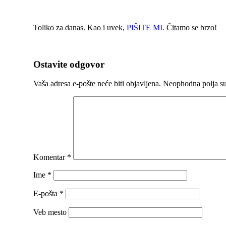
Toliko za danas. Kao i uvek,
PIŠITE MI.
Čitamo se brzo!
Ostavite odgovor
Vaša adresa e-pošte neće biti objavljena.
Neophodna polja s
Komentar
*
Ime
*
E-pošta
*
Veb mesto