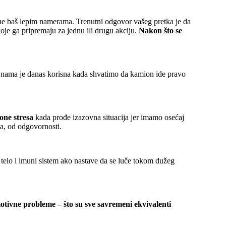
 ne baš lepim namerama. Trenutni odgovor vašeg pretka je da
oje ga pripremaju za jednu ili drugu akciju.
Nakon što se
 I nama je danas korisna kada shvatimo da kamion ide pravo
one stresa
kada prođe izazovna situacija jer imamo osećaj
a, od odgovornosti.
 telo i imuni sistem ako nastave da se luče tokom dužeg
otivne probleme – što su sve savremeni ekvivalenti