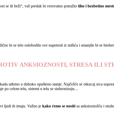
ori se ili beži“, vaš predak bi verovatno potražio
tiho i bezbedno mest
o bi se telo oslobodilo sve napetosti iz mišića i smanjile bi se biohem
OTIV ANKSIOZNOSTI, STRESA ILI S
o kada uđemo u duboko opušteno stanje. Najčešće se otkucaj srca usporav
je po celom telu, sistemi u telu se sinhronizuju…
vi ljudi ih imaju. Važno je
kako ćemo se nositi
sa anksioznošću i strah