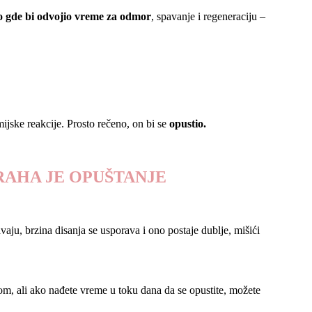
o gde bi odvojio vreme za odmor
, spavanje i regeneraciju –
ijske reakcije. Prosto rečeno, on bi se
opustio.
TRAHA JE OPUŠTANJE
aju, brzina disanja se usporava i ono postaje dublje, mišići
om, ali ako nađete vreme u toku dana da se opustite, možete