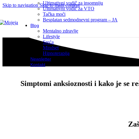
Ultimativni vodič za insomniju
Skip to navigation
Skip to main content
Ultimativni vodič za VTO
Tačka moći
Besplatan sedmodnevni program – JA
Blog
Mentalno zdravlje
Lifestyle
Sreća
Mindset
Hipnoterapija
Newsletter
Kontakt
Simptomi anksioznosti i kako je se reš
Zaš