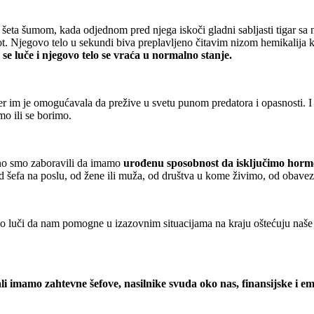
šeta šumom, kada odjednom pred njega iskoči gladni sabljasti tigar sa
vot. Njegovo telo u sekundi biva preplavljeno čitavim nizom hemikalija k
 se luče i njegovo telo se vraća u normalno stanje.
jer im je omogućavala da prežive u svetu punom predatora i opasnosti.
mo ili se borimo.
no smo zaboravili da imamo
urođenu sposobnost da isključimo horm
d šefa na poslu, od žene ili muža, od društva u kome živimo, od obavez
telo luči da nam pomogne u izazovnim situacijama na kraju oštećuju naše
i imamo zahtevne šefove, nasilnike svuda oko nas, finansijske i em