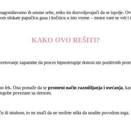
agomilavamo ih unutar sebe, retko im dozvoljavajući da se ispolje. Ovo
om stiskate papučicu gasa i kočnicu u isto vreme – motor vam se vrti i
KAKO OVO REŠITI?
avetovanje zapamtite da proces hipnoterapije donosi niz pozitivnih pr
i kao lek. Ona pomaže da se
promeni način razmišljanja i osećanja
, ka
 tegobe povezane sa stresom.
ću ili strahom, to ne znači da ne možete ništa da uradite povodom toga.