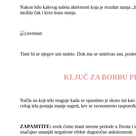
Nakon bilo kakvog naleta aktivnosti koja je rezultat stanja „b
možda čak i kroz trans stanja.
Time bi se njegov um smirio. Dok mu se smirivao um, posledičn
KLJUČ ZA BORBU PR
Način na koji telo reaguje kada se opustimo je skoro isti ka
celog tela postaju manje napeti, krv se ravnomerno raspoređu
ZAPAMTITE:
uvek ćemo imati stresne periode u životu i s
značajno smanjiti negativne efekte dugoročne anksioznosti.