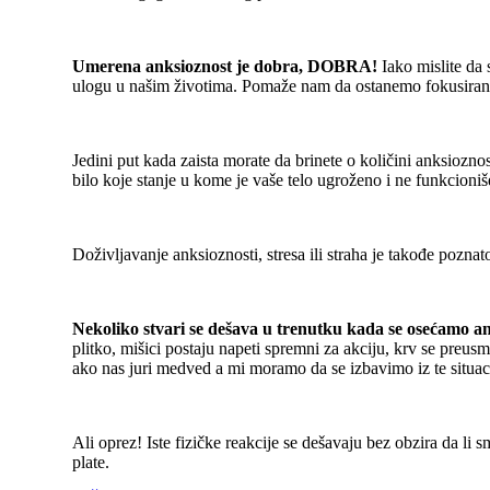
Umerena anksioznost je dobra, DOBRA!
Iako mislite da
ulogu u našim životima. Pomaže nam da ostanemo fokusirani 
Jedini put kada zaista morate da brinete o količini anksioznos
bilo koje stanje u kome je vaše telo ugroženo i ne funkcioniš
Doživljavanje anksioznosti, stresa ili straha je takođe pozna
Nekoliko stvari se dešava u trenutku kada se osećamo ank
plitko, mišici postaju napeti spremni za akciju, krv se preus
ako nas juri medved a mi moramo da se izbavimo iz te situaci
Ali oprez! Iste fizičke reakcije se dešavaju bez obzira da li 
plate.