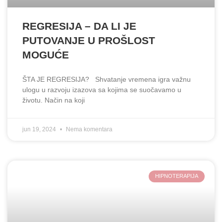
REGRESIJA – DA LI JE
PUTOVANJE U PROŠLOST
MOGUĆE
ŠTA JE REGRESIJA? Shvatanje vremena igra važnu
ulogu u razvoju izazova sa kojima se suočavamo u
životu. Način na koji
jun 19, 2024
Nema komentara
HIPNOTERAPIJA