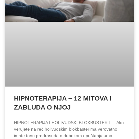
HIPNOTERAPIJA – 12 MITOVA I
ZABLUDA O NJOJ
HIPNOTERAPIJA I HOLIVUDSKI BLOKBUSTER-I Ako
verujete na reč holivudskim blokbasterima verovatno
imate tonu predrasuda o dubokom opuštanju uma