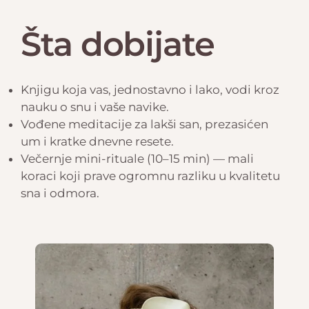
Šta dobijate
Knjigu koja vas, jednostavno i lako, vodi kroz
nauku o snu i vaše navike.
Vođene meditacije za lakši san, prezasićen
um i kratke dnevne resete.
Večernje mini-rituale (10–15 min) — mali
koraci koji prave ogromnu razliku u kvalitetu
sna i odmora.