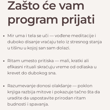
Zašto će vam
program prijati
Mir uma i tela se uči — vođene meditacije i
duboko disanje vraćaju telo iz stresnog stanja
u tišinu u kojoj san sam dolazi.
Ritam umesto pritiska — mali, kratki ali
efikasni rituali skraćuju vreme od odlaska u
krevet do dubokog sna.
Razumevanje donosi olakšanje — poklon
knjiga razbija mitove i pokazuje tačno šta da
uradite da uspostavite prirodan ritam
budnosti i spavanja.