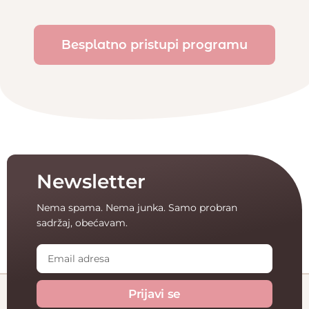
Besplatno pristupi programu
Newsletter
Nema spama. Nema junka.
Samo probran
sadržaj, obećavam.
Prijavi se