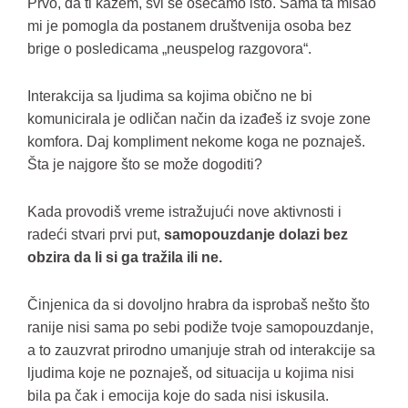
Prvo, da ti kažem, svi se osećamo isto. Sama ta misao
mi je pomogla da postanem društvenija osoba bez
brige o posledicama „neuspelog razgovora“.
Interakcija sa ljudima sa kojima obično ne bi
komunicirala je odličan način da izađeš iz svoje zone
komfora. Daj kompliment nekome koga ne poznaješ.
Šta je najgore što se može dogoditi?
Kada provodiš vreme istražujući nove aktivnosti i
radeći stvari prvi put,
samopouzdanje dolazi bez
obzira da li si ga tražila ili ne.
Činjenica da si dovoljno hrabra da isprobaš nešto što
ranije nisi sama po sebi podiže tvoje samopouzdanje,
a to zauzvrat prirodno umanjuje strah od interakcije sa
ljudima koje ne poznaješ, od situacija u kojima nisi
bila pa čak i emocija koje do sada nisi iskusila.