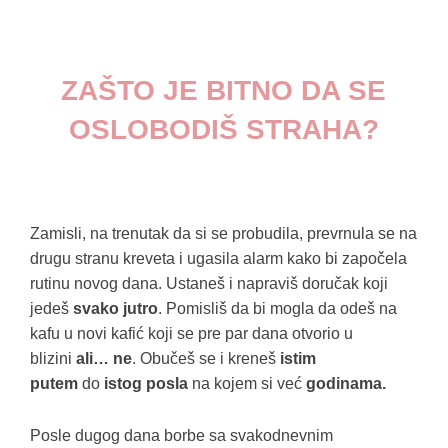
ZAŠTO JE BITNO DA SE
OSLOBODIŠ STRAHA?
Zamisli, na trenutak da si se probudila, prevrnula se na
drugu stranu kreveta i ugasila alarm kako bi započela
rutinu novog dana. Ustaneš i napraviš doručak koji
jedeš
svako jutro
. Pomisliš da bi mogla da odeš na
kafu u novi kafić koji se pre par dana otvorio u
blizini
ali… ne
. Obučeš se i kreneš
istim
putem
do
istog posla
na kojem si već
godinama.
Posle dugog dana borbe sa svakodnevnim