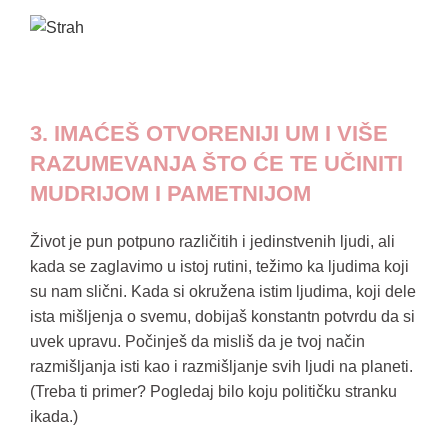
3. IMAĆEŠ OTVORENIJI UM I VIŠE
RAZUMEVANJA ŠTO ĆE TE UČINITI
MUDRIJOM I PAMETNIJOM
Život je pun potpuno različitih i jedinstvenih ljudi, ali
kada se zaglavimo u istoj rutini, težimo ka ljudima koji
su nam slični. Kada si okružena istim ljudima, koji dele
ista mišljenja o svemu, dobijaš konstantn potvrdu da si
uvek upravu. Počinješ da misliš da je tvoj način
razmišljanja isti kao i razmišljanje svih ljudi na planeti.
(Treba ti primer? Pogledaj bilo koju političku stranku
ikada.)