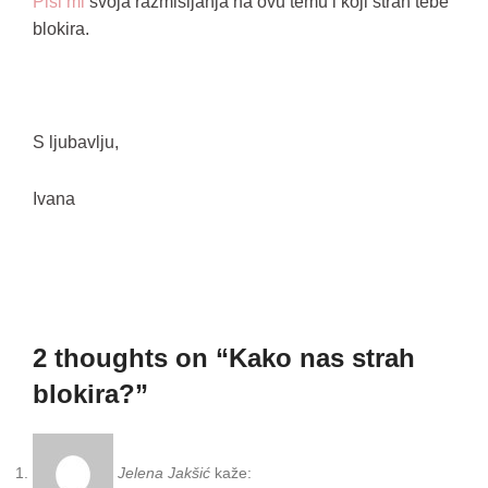
Piši mi
svoja razmišljanja na ovu temu i koji strah tebe
blokira.
S ljubavlju,
Ivana
2 thoughts on “
Kako nas strah
blokira?
”
Jelena Jakšić
kaže: