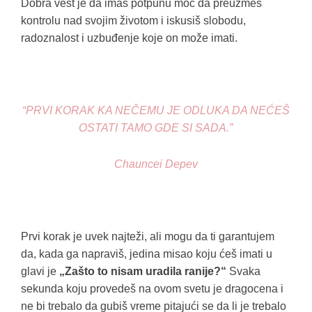
Dobra vest je da imaš potpunu moć da preuzmeš
kontrolu nad svojim životom i iskusiš slobodu,
radoznalost i uzbuđenje koje on može imati.
“PRVI KORAK KA NEČEMU JE ODLUKA DA NEĆEŠ
OSTATI TAMO GDE SI SADA.”
Chauncei Depev
Prvi korak je uvek najteži, ali mogu da ti garantujem
da, kada ga napraviš, jedina misao koju ćeš imati u
glavi je
„Zašto to nisam uradila ranije?“
Svaka
sekunda koju provedeš na ovom svetu je dragocena i
ne bi trebalo da gubiš vreme pitajući se da li je trebalo