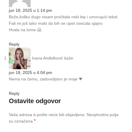
jun 18, 2025 u 1:14 pm
Bože,koliko dugo nisam pročitala neki lep i umorujući tekst.
Fali mi još tako malo da bih se opet osećala sjajno
Hvala na tome 🤗
Reply
Ivana Anđelković
kaže:
jun 18, 2025 u 4:04 pm
Nema na čemu, zadovoljstvo je moje 💗
Reply
Ostavite odgovor
Vaša adresa e-pošte neće biti objavljena.
Neophodna polja
*
su označena