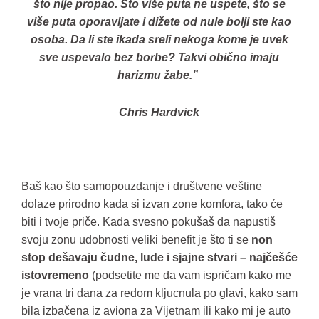
što nije propao. Što više puta ne uspete, što se
više puta oporavljate i dižete od nule bolji ste kao
osoba. Da li ste ikada sreli nekoga kome je uvek
sve uspevalo bez borbe? Takvi obično imaju
harizmu žabe.”
Chris Hardvick
Baš kao što samopouzdanje i društvene veštine
dolaze prirodno kada si izvan zone komfora, tako će
biti i tvoje priče. Kada svesno pokušaš da napustiš
svoju zonu udobnosti veliki benefit je što ti se
non
stop dešavaju čudne, lude i sjajne stvari – najčešće
istovremeno
(podsetite me da vam ispričam kako me
je vrana tri dana za redom kljucnula po glavi, kako sam
bila izbačena iz aviona za Vijetnam ili kako mi je auto