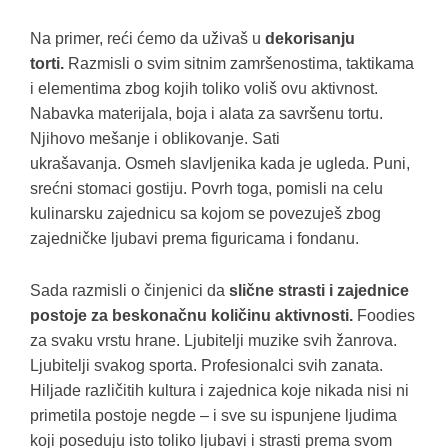
Na primer, reći ćemo da uživaš u
dekorisanju
torti.
Razmisli o svim sitnim zamršenostima, taktikama
i elementima zbog kojih toliko voliš ovu aktivnost.
Nabavka materijala, boja i alata za savršenu tortu.
Njihovo mešanje i oblikovanje. Sati
ukrašavanja. Osmeh slavljenika kada je ugleda. Puni,
srećni stomaci gostiju. Povrh toga, pomisli na celu
kulinarsku zajednicu sa kojom se povezuješ zbog
zajedničke ljubavi prema figuricama i fondanu.
Sada razmisli o činjenici da
slične strasti i zajednice
postoje za beskonačnu količinu aktivnosti.
Foodies
za svaku vrstu hrane. Ljubitelji muzike svih žanrova.
Ljubitelji svakog sporta. Profesionalci svih zanata.
Hiljade različitih kultura i zajednica koje nikada nisi ni
primetila postoje negde – i sve su ispunjene ljudima
koji poseduju isto toliko ljubavi i strasti prema svom