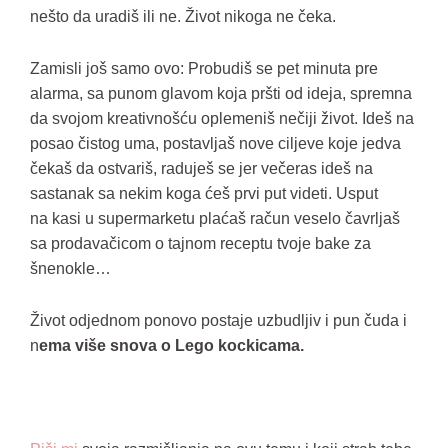
nešto da uradiš ili ne. Život nikoga ne čeka.
Zamisli još samo ovo: Probudiš se pet minuta pre
alarma, sa punom glavom koja pršti od ideja, spremna
da svojom kreativnošću oplemeniš nečiji život. Ideš na
posao čistog uma, postavljaš nove ciljeve koje jedva
čekaš da ostvariš, raduješ se jer večeras ideš na
sastanak sa nekim koga ćeš prvi put videti. Usput
na kasi u supermarketu plaćaš račun veselo čavrljaš
sa prodavačicom o tajnom receptu tvoje bake za
šnenokle…
Život odjednom ponovo postaje uzbudljiv i pun čuda i
n
ema više snova o Lego kockicama.