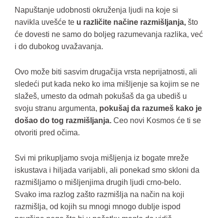
Napuštanje udobnosti okruženja ljudi na koje si
navikla uvešće te
u različite načine razmišljanja,
što
će dovesti ne samo do boljeg razumevanja razlika, već
i do dubokog uvažavanja.
Ovo može biti sasvim drugačija vrsta neprijatnosti, ali
sledeći put kada neko ko ima mišljenje sa kojim se ne
slažeš, umesto da odmah pokušaš da ga ubediš u
svoju stranu argumenta,
pokušaj da razumeš kako je
došao do tog razmišljanja.
Ceo novi Kosmos će ti se
otvoriti pred očima.
Svi mi prikupljamo svoja mišljenja iz bogate mreže
iskustava i hiljada varijabli, ali ponekad smo skloni da
razmišljamo o mišljenjima drugih ljudi crno-belo.
Svako ima razlog zašto razmišlja na način na koji
razmišlja, od kojih su mnogi mnogo dublje ispod