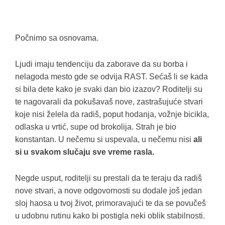
Počnimo sa osnovama.
Ljudi imaju tendenciju da zaborave da su borba i
nelagoda mesto gde se odvija RAST. Sećaš li se kada
si bila dete kako je svaki dan bio izazov? Roditelji su
te nagovarali da pokušavaš nove, zastrašujuće stvari
koje nisi želela da radiš, poput hodanja, vožnje bicikla,
odlaska u vrtić, supe od brokolija. Strah je bio
konstantan. U nečemu si uspevala, u nečemu nisi
ali
si u svakom slučaju sve vreme rasla.
Negde usput, roditelji su prestali da te teraju da radiš
nove stvari, a nove odgovornosti su dodale još jedan
sloj haosa u tvoj život, primoravajući te da se povučeš
u udobnu rutinu kako bi postigla neki oblik stabilnosti.