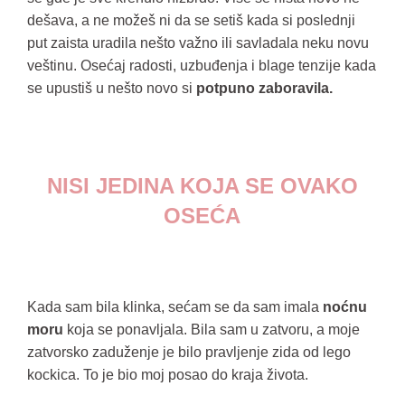
dešava, a ne možeš ni da se setiš kada si poslednji
put zaista uradila nešto važno ili savladala neku novu
veštinu. Osećaj radosti, uzbuđenja i blage tenzije kada
se upustiš u nešto novo si
potpuno zaboravila.
NISI JEDINA KOJA SE OVAKO
OSEĆA
Kada sam bila klinka, sećam se da sam imala
noćnu
moru
koja se ponavljala. Bila sam u zatvoru, a moje
zatvorsko zaduženje je bilo pravljenje zida od lego
kockica. To je bio moj posao do kraja života.