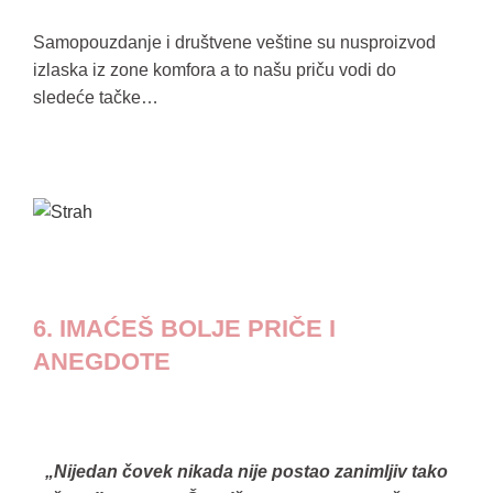
Samopouzdanje i društvene veštine su nusproizvod
izlaska iz zone komfora a to našu priču vodi do
sledeće tačke…
6. IMAĆEŠ BOLJE PRIČE I
ANEGDOTE
„Nijedan čovek nikada nije postao zanimljiv tako