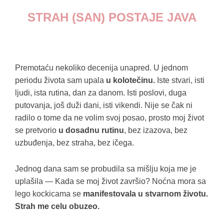
STRAH (SAN) POSTAJE JAVA
Premotaću nekoliko decenija unapred. U jednom
periodu života sam upala
u kolotečinu.
Iste stvari, isti
ljudi, ista rutina, dan za danom. Isti poslovi, duga
putovanja, još duži dani, isti vikendi. Nije se čak ni
radilo o tome da ne volim svoj posao, prosto moj život
se pretvorio
u dosadnu rutinu
, bez izazova, bez
uzbuđenja, bez straha, bez ičega.
Jednog dana sam se probudila sa mišlju koja me je
uplašila — Kada se moj život završio? Noćna mora sa
lego kockicama se
manifestovala u stvarnom životu.
Strah me celu obuzeo.