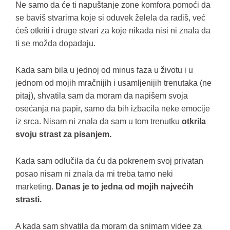
Ne samo da će ti napuštanje zone komfora pomoći da
se baviš stvarima koje si oduvek želela da radiš, već
ćeš otkriti i druge stvari za koje nikada nisi ni znala da
ti se možda dopadaju.
Kada sam bila u jednoj od minus faza u životu i u
jednom od mojih mračnijih i usamljenijih trenutaka (ne
pitaj), shvatila sam da moram da napišem svoja
osećanja na papir, samo da bih izbacila neke emocije
iz srca. Nisam ni znala da sam u tom trenutku
otkrila
svoju strast za pisanjem.
Kada sam odlučila da ću da pokrenem svoj privatan
posao nisam ni znala da mi treba tamo neki
marketing.
Danas je to jedna od mojih najvećih
strasti.
A kada sam shvatila da moram da snimam videe za