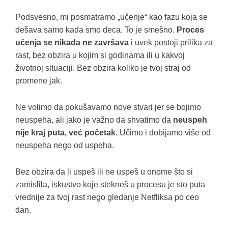
Podsvesno, mi posmatramo „učenje“ kao fazu koja se
dešava samo kada smo deca. To je smešno.
Proces
učenja se nikada ne završava
i uvek postoji prilika za
rast, bez obzira u kojim si godinama ili u kakvoj
životnoj situaciji. Bez obzira koliko je tvoj straj od
promene jak.
Ne volimo da pokušavamo nove stvari jer se bojimo
neuspeha, ali jako je važno da shvatimo da
neuspeh
nije kraj puta, već početak
. Učimo i dobijamo više od
neuspeha nego od uspeha.
Bez obzira da li uspeš ili ne uspeš u onome što si
zamislila, iskustvo koje stekneš u procesu je sto puta
vrednije za tvoj rast nego gledanje Netfliksa po ceo
dan.