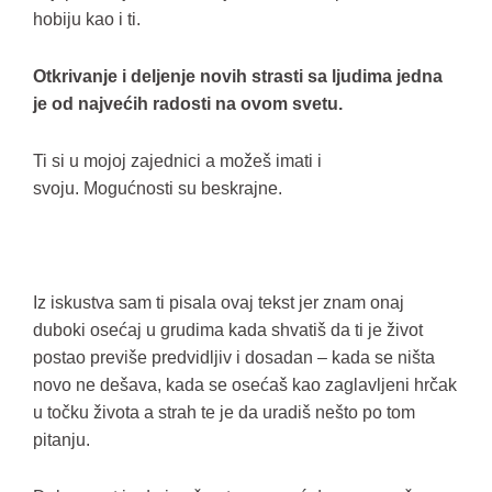
hobiju kao i ti.
Otkrivanje i deljenje novih strasti sa ljudima jedna
je od najvećih radosti na ovom svetu.
Ti si u mojoj zajednici a možeš imati i
svoju. Mogućnosti su beskrajne.
Iz iskustva sam ti pisala ovaj tekst jer znam onaj
duboki osećaj u grudima kada shvatiš da ti je život
postao previše predvidljiv i dosadan – kada se ništa
novo ne dešava, kada se osećaš kao zaglavljeni hrčak
u točku života a strah te je da uradiš nešto po tom
pitanju.