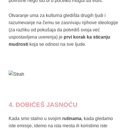
površine nego što bi u početku mogla da vidiš.
Otvaranje uma za kulturna gledišta drugih ljudi i
razumevanje na čemu se zasnivaju njihove ideologije
(za razliku od pokušaja da potvrdiš svoja već
uspostavljena uverenja) je
prvi korak ka sticanju
mudrosti
koja se odnosi na sve ljude.
4. DOBIĆEŠ JASNOĆU
Kada smo stalno u svojim
rutinama
, kada gledamo
iste emisije, idemo na ista mesta ili koristimo iste