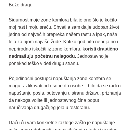
Bože dragi.
Sigurnost moje zone komfora bila je ono što je kočilo
moj rast i moju sreću. Shvatila sam da je udoban život
jedna od najvećih prepreka našem rastu a ipak, naša
tela za njom najviše žude. Koliko god bilo neprijatno i
neprirodno iskočiti iz zone komfora,
koristi drastično
nadmašuju početnu nelagodu.
Jednostavno je
ponekad teško videti drugu stranu.
Pojedinačni postupci napuštanja zone komfora se
mogu razlikovati od osobe do osobe – bilo da se radi o
napuštanju posla, putovanju u stranu državu, priznanja
da nekoga volite ili jednostavnog čina poput
naručivanja drugačijeg jela u restoranu.
Daću ću vam konkretne razloge zašto je napuštanje
vaše zone udobnosti i prevazilaženje straha izuzetno