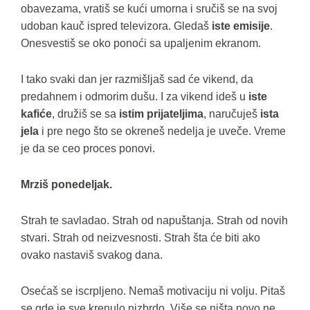
obavezama, vratiš se kući umorna i sručiš se na svoj
udoban kauč ispred televizora. Gledaš
iste emisije
.
Onesvestiš se oko ponoći sa upaljenim ekranom.
I tako svaki dan jer razmišljaš sad će vikend, da
predahnem i odmorim dušu. I za vikend ideš u
iste
kafiće
, družiš se sa
istim prijateljima
, naručuješ
ista
jela
i pre nego što se okreneš nedelja je uveče. Vreme
je da se ceo proces ponovi.
Mrziš ponedeljak.
Strah te savladao. Strah od napuštanja. Strah od novih
stvari. Strah od neizvesnosti. Strah šta će biti ako
ovako nastaviš svakog dana.
Osećaš se iscrpljeno. Nemaš motivaciju ni volju. Pitaš
se gde je sve krenulo nizbrdo. Više se ništa novo ne