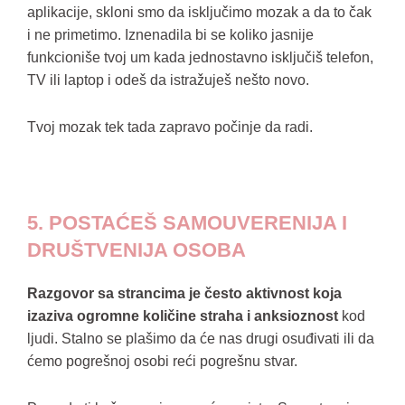
aplikacije, skloni smo da isključimo mozak a da to čak
i ne primetimo. Iznenadila bi se koliko jasnije
funkcioniše tvoj um kada jednostavno isključiš telefon,
TV ili laptop i odeš da istražuješ nešto novo.
Tvoj mozak tek tada zapravo počinje da radi.
5. POSTAĆEŠ SAMOUVERENIJA I
DRUŠTVENIJA OSOBA
Razgovor sa strancima je često aktivnost koja
izaziva ogromne količine straha i anksioznost
kod
ljudi. Stalno se plašimo da će nas drugi osuđivati ili da
ćemo pogrešnoj osobi reći pogrešnu stvar.