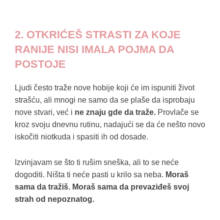
2. OTKRIĆEŠ STRASTI ZA KOJE
RANIJE NISI IMALA POJMA DA
POSTOJE
Ljudi često traže nove hobije koji će im ispuniti život
strašću, ali mnogi ne samo da se plaše da isprobaju
nove stvari, već i
ne znaju gde da traže.
Provlače se
kroz svoju dnevnu rutinu, nadajući se da će nešto novo
iskočiti niotkuda i spasiti ih od dosade.
Izvinjavam se što ti rušim sneška, ali to se neće
dogoditi. Ništa ti neće pasti u krilo sa neba.
Moraš
sama da tražiš. Moraš sama da prevaziđeš svoj
strah od nepoznatog.