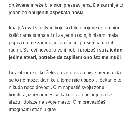
društvene mreže bila sam prestravljena. Danas mi je to
jedan od
omiljenih aspekata posla
.
Ima još ovakvih stvari koje su bile obojene ogromnim
količinama straha ali ni za jednu od njih nisam imala
pojma da me zanimaju i da ću biti presrećna dok ih
radim. Svi ovi novootkriveni hobiji proizašli su iz
jedne
jedine stvari, potrebe da zapišem ono što me muči.
Bez obzira koliko želiš da veruješ da nisi spremna, da
se to ne može, da niko u tome nije uspeo… čekanje te
nikuda neće dovesti. Čim napustiš svoju zonu
komfora, iznenadićeš se kako stvari počinju da se
slažu i dolaze na svoje mesto. Čim prevaziđeš
imaginarni strah u glavi.