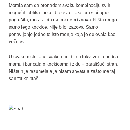
Morala sam da pronađem svaku kombinaciju svih
mogućih oblika, boja i brojeva, i ako bih slučajno
pogrešila, morala bih da počnem iznova. Ništa drugo
samo lego kockice. Nije bilo izazova. Samo
ponavljanje jedne te iste radnje koja je delovala kao
večnost.
U svakom slučaju, svake noći bih u lokvi znoja budila
mamu i buncala o kockicama i zidu – parališući strah.
Ništa nije razumela a ja nisam shvatala zašto me taj
san toliko plaši.