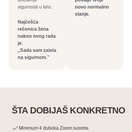
sigurnosti u telo.
novo normalno
stanje.
Najčešća
rečenica žena
nakon ovog rada
je:
„Sada sam zaista
na sigurnom.”
ŠTA DOBIJAŠ KONKRETNO
Minimum 4 duboka Zoom susreta