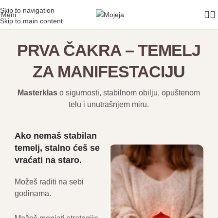
Skip to navigation
Meni
Skip to main content
PRVA ČAKRA – TEMELJ
ZA MANIFESTACIJU
Masterklas
o sigurnosti, stabilnom obilju, opuštenom
telu i unutrašnjem miru.
Ako nemaš stabilan
temelj, stalno ćeš se
vraćati na staro.
Možeš raditi na sebi
godinama.