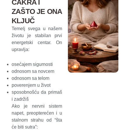
ČAKRA I
ZAŠTO JE ONA
KLJUČ
Temelj svega u našem
životu je stabilan prvi
energetski centar. On
upravlja:
osećajem sigurnosti
odnosom sa novcem
odnosom sa telom
poverenjem u život
sposobnošću da primaš
i zadržiš
Ako je nervni sistem
napet, preopterećen i u
stalnom strahu od “šta
će biti sutra”: