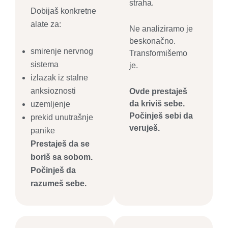
straha.
Dobijaš konkretne
alate za:
Ne analiziramo je
beskonačno.
smirenje nervnog
Transformišemo
sistema
je.
izlazak iz stalne
anksioznosti
Ovde prestaješ
da kriviš sebe.
uzemljenje
Počinješ sebi da
prekid unutrašnje
veruješ.
panike
Prestaješ da se
boriš sa sobom.
Počinješ da
razumeš sebe.