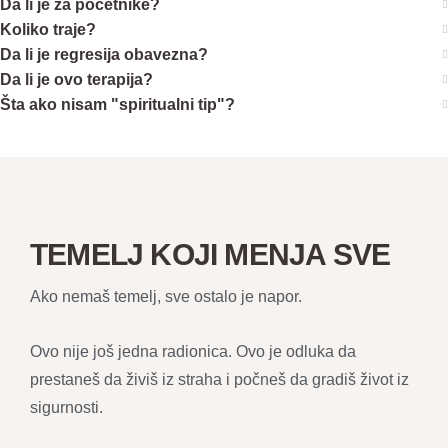
Da li je za početnike?
Koliko traje?
Da li je regresija obavezna?
Da li je ovo terapija?
Šta ako nisam "spiritualni tip"?
TEMELJ KOJI MENJA SVE
Ako nemaš temelj, sve ostalo je napor.
Ovo nije još jedna radionica. Ovo je odluka da
prestaneš da živiš iz straha i počneš da gradiš život iz
sigurnosti.