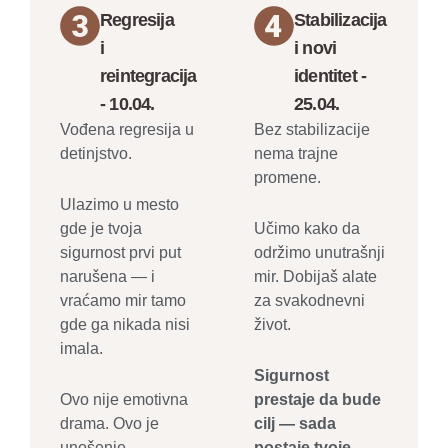
Regresija
Stabilizacija
i
i novi
reintegracija
identitet -
- 10.04.
25.04.
Vođena regresija u
Bez stabilizacije
detinjstvo.
nema trajne
promene.
Ulazimo u mesto
gde je tvoja
Učimo kako da
sigurnost prvi put
održimo unutrašnji
narušena — i
mir. Dobijaš alate
vraćamo mir tamo
za svakodnevni
gde ga nikada nisi
život.
imala.
Sigurnost
Ovo nije emotivna
prestaje da bude
drama. Ovo je
cilj — sada
unošenje
postaje tvoje