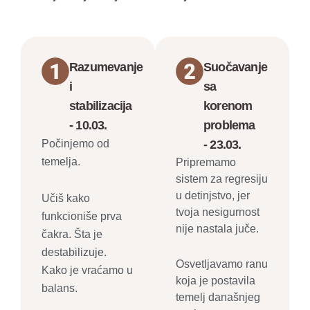
Razumevanje
Suočavanje
i
sa
stabilizacija
korenom
- 10.03.
problema
Počinjemo od
- 23.03.
temelja.
Pripremamo
sistem za regresiju
u detinjstvo, jer
Učiš kako
tvoja nesigurnost
funkcioniše prva
nije nastala juče.
čakra. Šta je
destabilizuje.
Osvetljavamo ranu
Kako je vraćamo u
koja je postavila
balans.
temelj današnjeg