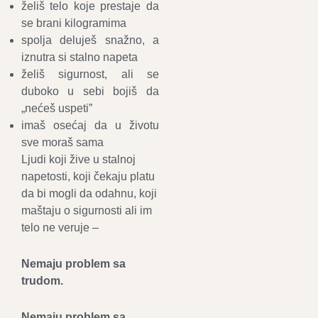
želiš telo koje prestaje da
se brani kilogramima
spolja deluješ snažno, a
iznutra si stalno napeta
želiš sigurnost, ali se
duboko u sebi bojiš da
„nećeš uspeti”
i
maš osećaj da u životu
sve moraš sama
Ljudi koji žive u stalnoj
napetosti, koji čekaju platu
da bi mogli da odahnu, koji
maštaju o sigurnosti ali im
telo ne veruje –
Nemaju problem sa
trudom.
Nemaju problem sa