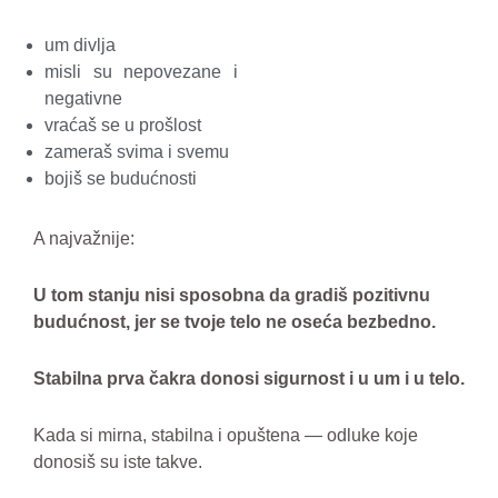
um divlja
misli su nepovezane i
negativne
vraćaš se u prošlost
zameraš svima i svemu
bojiš se budućnosti
A najvažnije:
U tom stanju nisi sposobna da gradiš pozitivnu
budućnost, jer se tvoje telo ne oseća bezbedno.
Stabilna prva čakra donosi sigurnost i u um i u telo.
Kada si mirna, stabilna i opuštena — odluke koje
donosiš su iste takve.