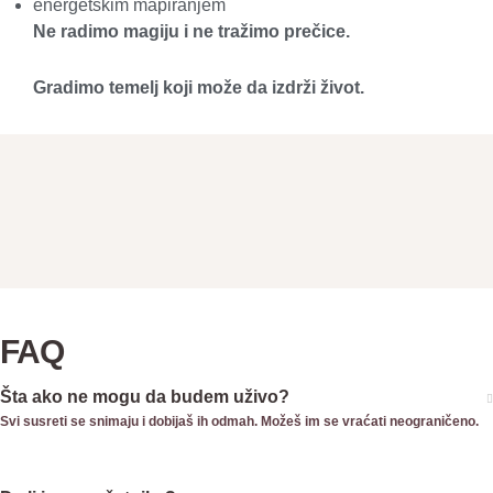
energetskim mapiranjem
Ne radimo magiju i ne tražimo prečice.
Gradimo temelj koji može da izdrži život.
FAQ
Šta ako ne mogu da budem uživo?
Svi susreti se snimaju i dobijaš ih odmah. Možeš im se vraćati neograničeno.