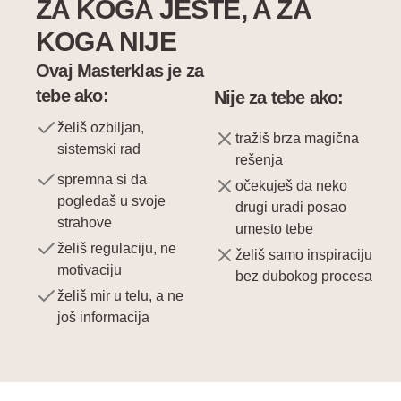
ZA KOGA JESTE, A ZA
KOGA NIJE
Ovaj Masterklas je za
tebe ako:
Nije za tebe ako:
želiš ozbiljan,
tražiš brza magična
sistemski rad
rešenja
spremna si da
očekuješ da neko
pogledaš u svoje
drugi uradi posao
strahove
umesto tebe
želiš regulaciju, ne
želiš samo inspiraciju
motivaciju
bez dubokog procesa
želiš mir u telu, a ne
još informacija