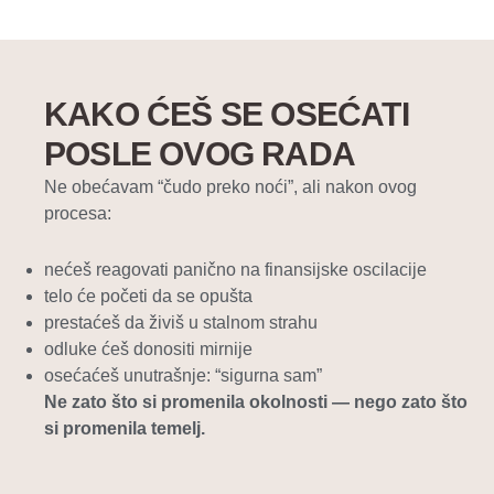
KAKO ĆEŠ SE OSEĆATI
POSLE OVOG RADA
Ne obećavam “čudo preko noći”, ali nakon ovog
procesa:
nećeš reagovati panično na finansijske oscilacije
telo će početi da se opušta
prestaćeš da živiš u stalnom strahu
odluke ćeš donositi mirnije
osećaćeš unutrašnje: “sigurna sam”
Ne zato što si promenila okolnosti — nego zato što
si promenila temelj.