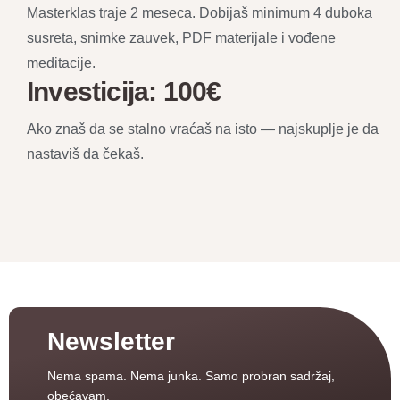
Masterklas traje 2 meseca. Dobijaš minimum 4 duboka
susreta, snimke zauvek, PDF materijale i vođene
meditacije.
Investicija: 100€
Ako znaš da se stalno vraćaš na isto — najskuplje je da
nastaviš da čekaš.
Newsletter
Nema spama. Nema junka.
Samo probran sadržaj,
obećavam.