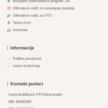
Besplatni sedmodnevni program JA!
Ultimativni vodič za ostavljanje pušenja
Ultimativni vodič za VTO
Tačka moći
Insomnia
Informacije
Politika privatnosti
Uslovi korišćenja
Kontakt podaci
Ivana Anđelković PR Petrovaradin
MB: 66490084