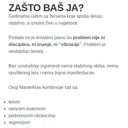
ZAŠTO BAŠ JA?
Godinama radim sa ženama koje spolja deluju
stabilno, a iznutra žive u napetosti.
Postalo mi je kristalno jasno da
problem nije ni
disciplina, ni
znanje,
ni “vibracija”.
Problem je
nestabilan temelj.
Bez unutrašnje sigurnosti nema stabilnog obilja, nema
opuštenog tela i nema trajne manifestacije.
Ovaj Masterklas kombinuje rad sa:
telom
nervnim sistemom
podsvesnim obrascima
regresijom