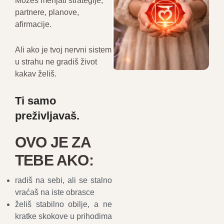
Možeš menjati strategije,
partnere, planove,
afirmacije.
Ali ako je tvoj nervni sistem
u strahu ne gradiš život
kakav želiš.
Ti samo
preživljavaš.
OVO JE ZA
TEBE AKO:
radiš na sebi, ali se stalno
vraćaš na iste obrasce
želiš stabilno obilje, a ne
kratke skokove u prihodima