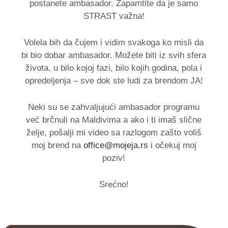
postanete ambasador. Zapamtite da je samo
STRAST važna!
Volela bih da čujem i vidim svakoga ko misli da
bi bio dobar ambasador. Možete biti iz svih sfera
života, u bilo kojoj fazi, bilo kojih godina, pola i
opredeljenja – sve dok ste ludi za brendom JA!
Neki su se zahvaljujući ambasador programu
već brčnuli na Maldivima a ako i ti imaš slične
želje, pošalji mi video sa razlogom zašto voliš
moj brend na
office@mojeja.rs
i očekuj moj
poziv!
Srećno!