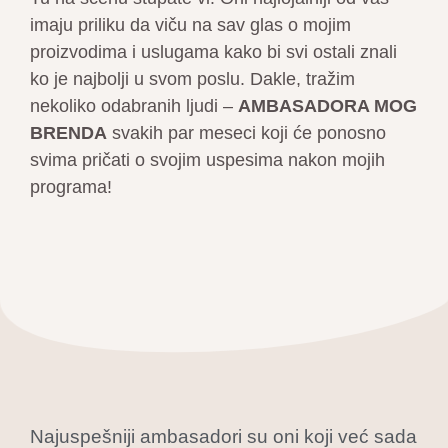
imaju priliku da viču na sav glas o mojim
proizvodima i uslugama kako bi svi ostali znali
ko je najbolji u svom poslu. Dakle, tražim
nekoliko odabranih ljudi –
AMBASADORA MOG
BRENDA
svakih par meseci koji će ponosno
svima pričati o svojim uspesima nakon mojih
programa!
Najuspešniji ambasadori su oni koji već sada