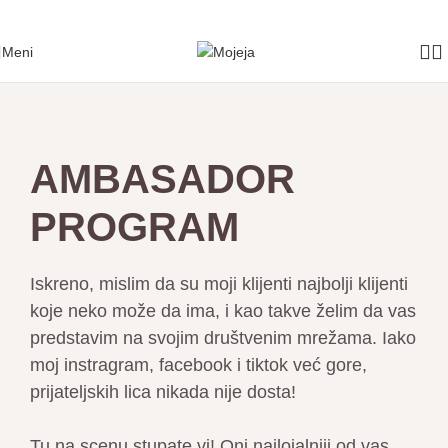
Skip to navigation
Skip to main content
Meni
AMBASADOR
PROGRAM
Iskreno, mislim da su moji klijenti najbolji klijenti
koje neko može da ima, i kao takve želim da vas
predstavim na svojim društvenim mrežama. Iako
moj instragram, facebook i tiktok već gore,
prijateljskih lica nikada nije dosta!
Tu na scenu stupate vi! Oni najlojalniji od vas