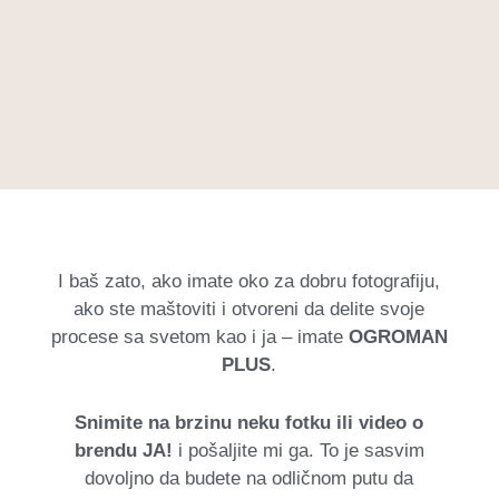
I baš zato, ako imate oko za dobru fotografiju,
ako ste maštoviti i otvoreni da delite svoje
procese sa svetom kao i ja – imate
OGROMAN
PLUS
.
Snimite na brzinu neku fotku ili video o
brendu JA!
i pošaljite mi ga. To je sasvim
dovoljno da budete na odličnom putu da